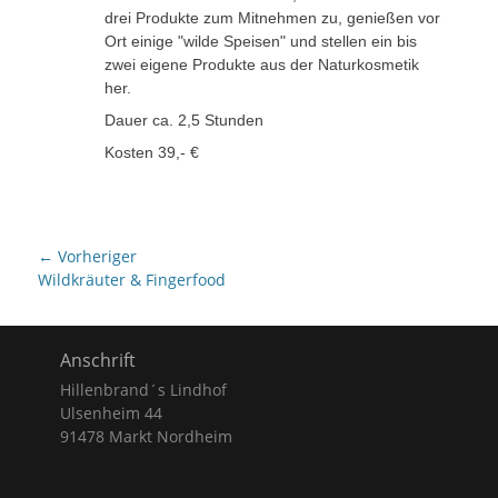
drei Produkte zum Mitnehmen zu, genießen vor
Ort einige "wilde Speisen" und stellen ein bis
zwei eigene Produkte aus der Naturkosmetik
her.
Dauer ca. 2,5 Stunden
Kosten 39,- €
Beitragsnavigation
← Vorheriger
Vorheriger
Wildkräuter & Fingerfood
Beitrag:
Anschrift
Hillenbrand´s Lindhof
Ulsenheim 44
91478 Markt Nordheim