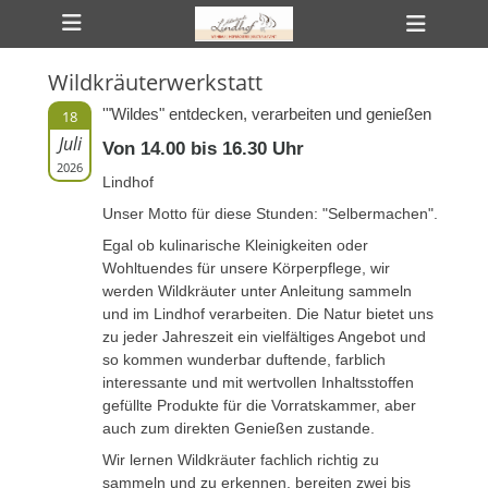
Primäres Menü
Zum
Heade
Inhalt
Toggl
springen
Wildkräuterwerkstatt
ollapse
hild
'"Wildes" entdecken, verarbeiten und genießen
18
enu
Juli
ollapse
Von 14.00 bis 16.30 Uhr
hild
2026
enu
Lindhof
ollapse
hild
Unser Motto für diese Stunden: "Selbermachen".
enu
Egal ob kulinarische Kleinigkeiten oder
Wohltuendes für unsere Körperpflege, wir
werden Wildkräuter unter Anleitung sammeln
und im Lindhof verarbeiten. Die Natur bietet uns
zu jeder Jahreszeit ein vielfältiges Angebot und
so kommen wunderbar duftende, farblich
interessante und mit wertvollen Inhaltsstoffen
gefüllte Produkte für die Vorratskammer, aber
auch zum direkten Genießen zustande.
Wir lernen Wildkräuter fachlich richtig zu
sammeln und zu erkennen, bereiten zwei bis