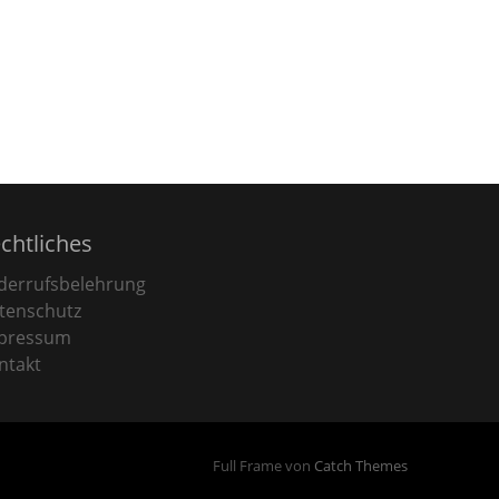
chtliches
derrufsbelehrung
tenschutz
pressum
ntakt
Full Frame von
Catch Themes