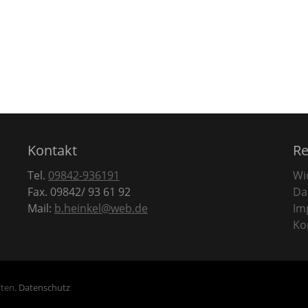
Kontakt
Re
Tel.
09842-936191
Wi
Fax. 09842/ 93 61 92
Da
Mail:
b.heinkel@web.de
Im
Ko
lten.
Datenschutz