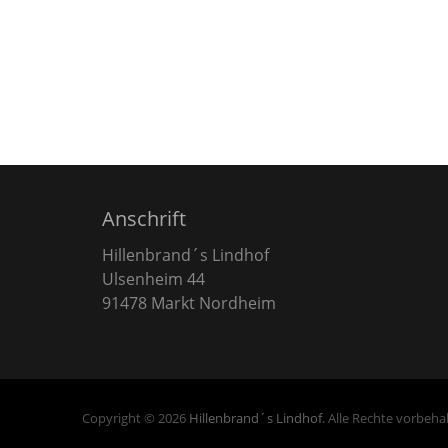
Anschrift
Hillenbrand´s Lindhof
Ulsenheim 44
91478 Markt Nordheim
Copyright © 2026
Hillenbrand´s Lindhof
. Alle Rechte vorbeha