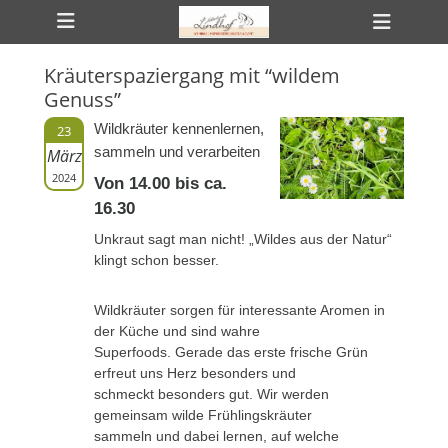
Primäres Menü
Zum
Heade
Inhalt
Toggl
springen
Kräuterspaziergang mit “wildem
ollapse
Genuss”
hild
enu
Wildkräuter kennenlernen,
23
ollapse
hild
sammeln und verarbeiten
März
enu
2024
ollapse
Von 14.00 bis ca.
hild
16.30
enu
Unkraut sagt man nicht! „Wildes aus der Natur“
klingt schon besser.
Wildkräuter sorgen für interessante Aromen in
der Küche und sind wahre
Superfoods. Gerade das erste frische Grün
erfreut uns Herz besonders und
schmeckt besonders gut. Wir werden
gemeinsam wilde Frühlingskräuter
sammeln und dabei lernen, auf welche