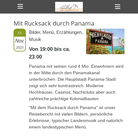
Primäres Menü
Zum
Heade
Inhalt
Toggl
springen
Mit Rucksack durch Panama
ollapse
hild
Bilder, Menü, Erzählungen,
11
enu
Musik
Nov.
ollapse
hild
2023
Von 19:00 bis ca.
enu
ollapse
23:00
hild
enu
Panama mit seinen rund 4 Mio. Einwohnern wird
in der Mitte durch den Panamakanal
unterbrochen. Die Hauptstadt Panama-Stadt
zeigt sich sehr kontrastreich. Moderne
Hochhäuser, Casinos, Nachtclubs aber auch
zahlreiche prächtige Kolonialbauten.
"Mit dem Rucksack durch Panama" ist unser
Reisebericht mit vielen Bildern, persönliche
Erlebnisse, typischer Landesmusik und natürlich
einem landestypischen Menü.