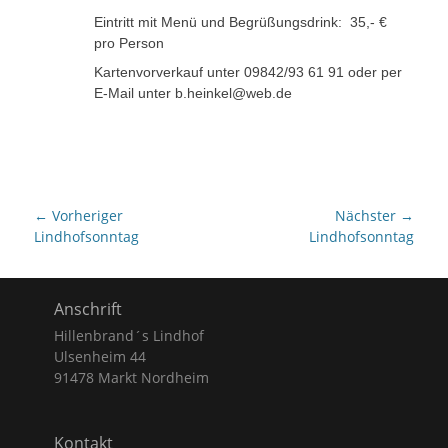
Eintritt mit Menü und Begrüßungsdrink: 35,- €
pro Person
Kartenvorverkauf unter 09842/93 61 91 oder per
E-Mail unter b.heinkel@web.de
Beitragsnavigation
← Vorheriger
Nächster →
Vorheriger
Nächster
Lindhofsonntag
Lindhofsonntag
Beitrag:
Beitrag:
Anschrift
Hillenbrand´s Lindhof
Ulsenheim 44
91478 Markt Nordheim
Kontakt