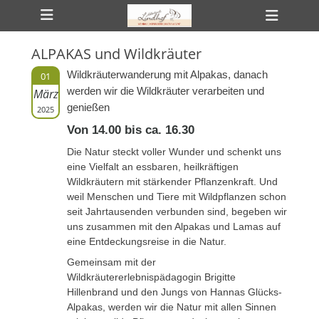
Primäres Menü
Zum
Heade
Inhalt
Toggl
springen
ALPAKAS und Wildkräuter
ollapse
hild
Wildkräuterwanderung mit Alpakas, danach
01
enu
werden wir die Wildkräuter verarbeiten und
März
ollapse
hild
genießen
2025
enu
ollapse
Von 14.00 bis ca. 16.30
hild
enu
Die Natur steckt voller Wunder und schenkt uns
eine Vielfalt an essbaren, heilkräftigen
Wildkräutern mit stärkender Pflanzenkraft. Und
weil Menschen und Tiere mit Wildpflanzen schon
seit Jahrtausenden verbunden sind, begeben wir
uns zusammen mit den Alpakas und Lamas auf
eine Entdeckungsreise in die Natur.
Gemeinsam mit der
Wildkräutererlebnispädagogin Brigitte
Hillenbrand und den Jungs von Hannas Glücks-
Alpakas, werden wir die Natur mit allen Sinnen